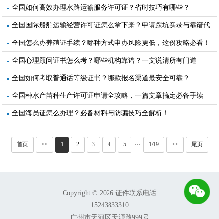
全国如何高效办理水路运输服务许可证？省时技巧有哪些？
全国国际船舶运输经营许可证怎么拿下来？申请踩坑实录与靠谱代
办指南
全国怎么办养殖证手续？哪种方式申办风险更低，这份攻略必看！
全国心理顾问证书怎么考？哪些机构靠谱？一文说清所有门道
全国如何考取普通话等级证书？哪款报名渠道最安全可靠？
全国种水产苗种生产许可证申请全攻略，一篇文章搞定必备手续
全国海员证怎么办理？必备材料与防骗技巧全解析！
首页
<<
1
2
3
4
5
1/19
>>
尾页
···
Copyright © 2026 证件联系电话
15243833310
广州市天河区天源路999号